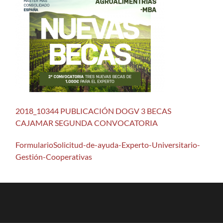
2018_10344 PUBLICACIÓN DOGV 3 BECAS
CAJAMAR SEGUNDA CONVOCATORIA
FormularioSolicitud-de-ayuda-Experto-Universitario-
Gestión-Cooperativas