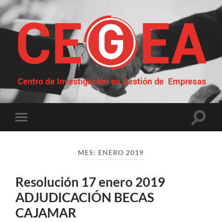
Centro
de
Investigación
en
Gestión
Altern
Alternar
de
el
el
Empresas
campo
menú
de
móvil
búsqu
MES:
ENERO 2019
Resolución 17 enero 2019
ADJUDICACIÓN BECAS
CAJAMAR