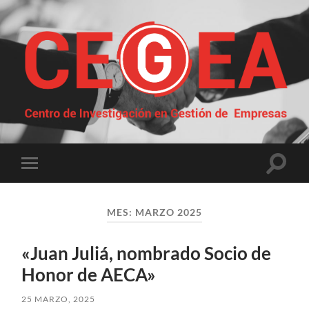
Centro
de
Investigación
en
Gestión
Altern
Alternar
de
el
el
Empresas
campo
menú
de
móvil
búsqu
MES:
MARZO 2025
«Juan Juliá, nombrado Socio de
Honor de AECA»
25 MARZO, 2025