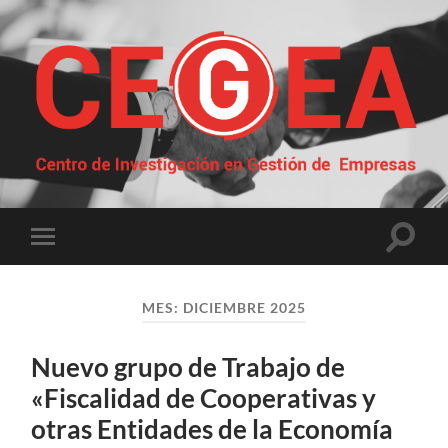
Centro
de
Investigación
en
Gestión
Altern
Alternar
de
el
el
Empresas
campo
menú
de
móvil
búsqu
MES:
DICIEMBRE 2025
Nuevo grupo de Trabajo de
«Fiscalidad de Cooperativas y
otras Entidades de la Economía