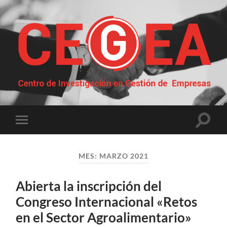
Centro
de
Investigación
en
Gestión
Altern
Alternar
de
el
el
Empresas
campo
menú
de
móvil
búsqu
MES:
MARZO 2021
Abierta la inscripción del
Congreso Internacional «Retos
en el Sector Agroalimentario»