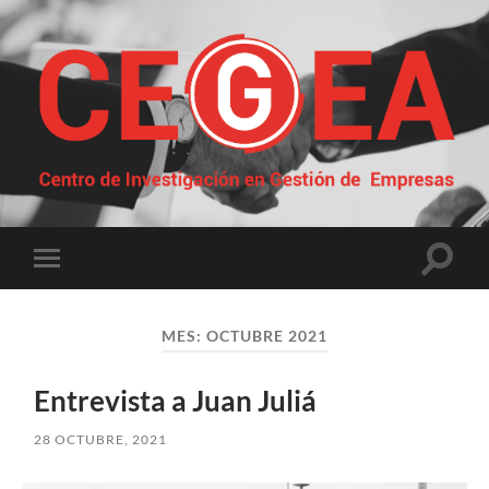
Centro
de
Investigación
en
Gestión
Altern
Alternar
de
el
el
Empresas
campo
menú
de
móvil
búsqu
MES:
OCTUBRE 2021
Entrevista a Juan Juliá
28 OCTUBRE, 2021