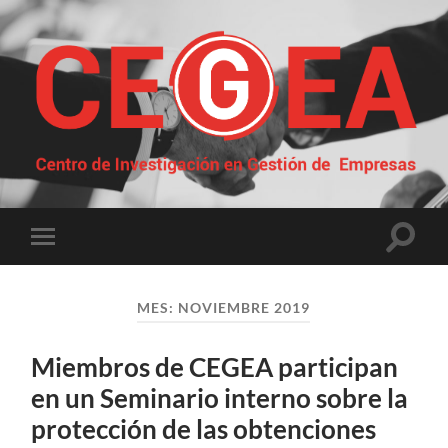
Centro
de
Investigación
en
Gestión
Altern
Alternar
de
el
el
Empresas
campo
menú
de
móvil
búsqu
MES:
NOVIEMBRE 2019
Miembros de CEGEA participan
en un Seminario interno sobre la
protección de las obtenciones