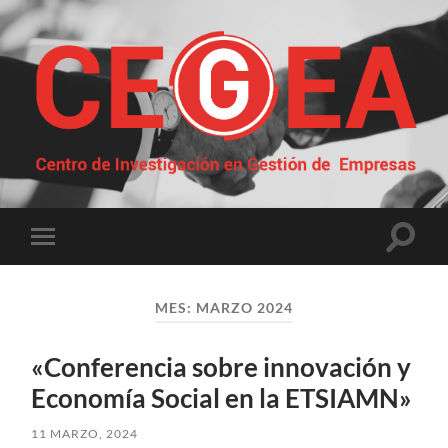
Centro
de
Investigación
en
Gestión
Altern
Alternar
de
el
el
Empresas
campo
menú
de
móvil
búsqu
MES:
MARZO 2024
«Conferencia sobre innovación y
Economía Social en la ETSIAMN»
11 MARZO, 2024