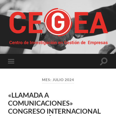
Centro
de
Investigación
en
Gestión
Altern
Alternar
de
el
el
Empresas
campo
menú
de
móvil
búsqu
MES:
JULIO 2024
«LLAMADA A
COMUNICACIONES»
CONGRESO INTERNACIONAL