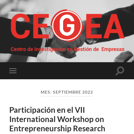
Centro
de
Investigación
en
Gestión
Altern
Alternar
de
el
el
Empresas
campo
menú
de
móvil
búsqu
MES:
SEPTIEMBRE 2022
Participación en el VII
International Workshop on
Entrepreneurship Research