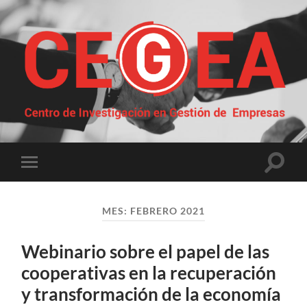
Centro
de
Investigación
en
Gestión
Altern
Alternar
de
el
el
Empresas
campo
menú
de
móvil
búsqu
MES:
FEBRERO 2021
Webinario sobre el papel de las
cooperativas en la recuperación
y transformación de la economía