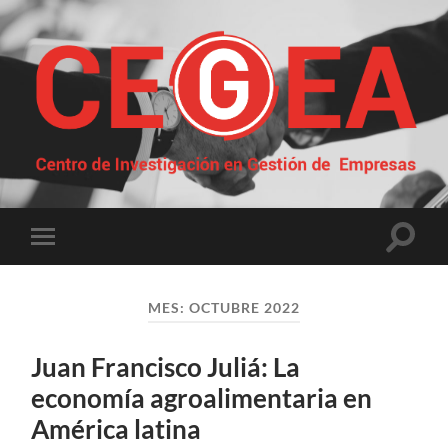
Centro
de
Investigación
en
Gestión
Altern
Alternar
de
el
el
Empresas
campo
menú
de
móvil
búsqu
MES:
OCTUBRE 2022
Juan Francisco Juliá: La
economía agroalimentaria en
América latina