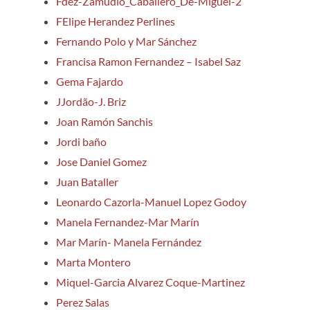
Fdez-Zamudio_Caballero_De-Miguel-2
FElipe Herandez Perlines
Fernando Polo y Mar Sánchez
Francisa Ramon Fernandez – Isabel Saz
Gema Fajardo
JJordão-J. Briz
Joan Ramón Sanchis
Jordi baño
Jose Daniel Gomez
Juan Bataller
Leonardo Cazorla-Manuel Lopez Godoy
Manela Fernandez-Mar Marín
Mar Marín- Manela Fernández
Marta Montero
Miquel-Garcia Alvarez Coque-Martinez
Perez Salas