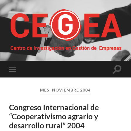
Centro
de
Investigación
en
Gestión
Altern
Alternar
de
el
el
Empresas
campo
menú
de
móvil
búsqu
MES:
NOVIEMBRE 2004
Congreso Internacional de
“Cooperativismo agrario y
desarrollo rural” 2004