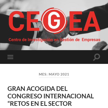
Centro
de
Investigación
en
Gestión
Altern
Alternar
de
el
el
Empresas
campo
menú
de
móvil
búsqu
MES:
MAYO 2021
GRAN ACOGIDA DEL
CONGRESO INTERNACIONAL
“RETOS EN EL SECTOR