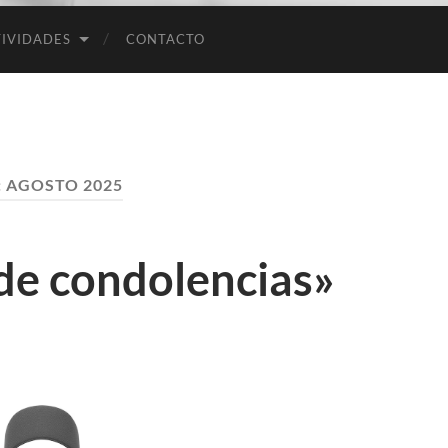
Empresas
IVIDADES
CONTACTO
:
AGOSTO 2025
e condolencias»