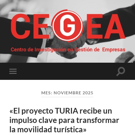
Centro
de
Investigación
en
Gestión
Altern
Alternar
de
el
el
Empresas
campo
menú
de
móvil
búsqu
MES:
NOVIEMBRE 2025
«El proyecto TURIA recibe un
impulso clave para transformar
la movilidad turística»