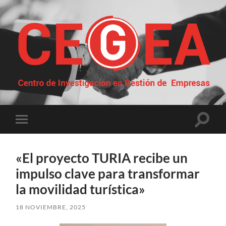
Centro
de
Investigación
en
Gestión
Altern
Alternar
de
el
el
Empresas
campo
menú
de
móvil
búsqu
«El proyecto TURIA recibe un
impulso clave para transformar
la movilidad turística»
18 NOVIEMBRE, 2025