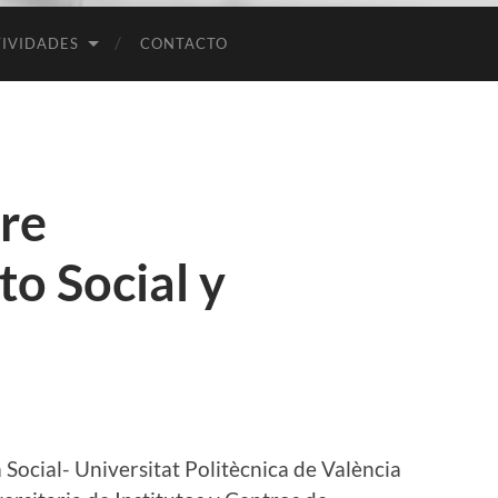
Empresas
IVIDADES
CONTACTO
bre
o Social y
cial- Universitat Politècnica de València