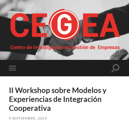
Centro
de
Investigación
en
Gestión
Altern
Alternar
de
el
el
Empresas
campo
menú
de
móvil
búsqu
II Workshop sobre Modelos y
Experiencias de Integración
Cooperativa
9 SEPTIEMBRE, 2023