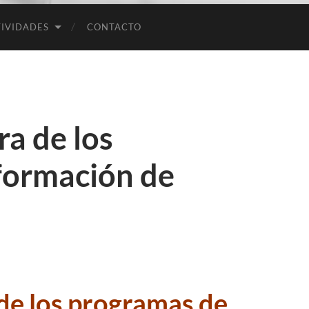
Empresas
IVIDADES
CONTACTO
ra de los
formación de
de los programas de