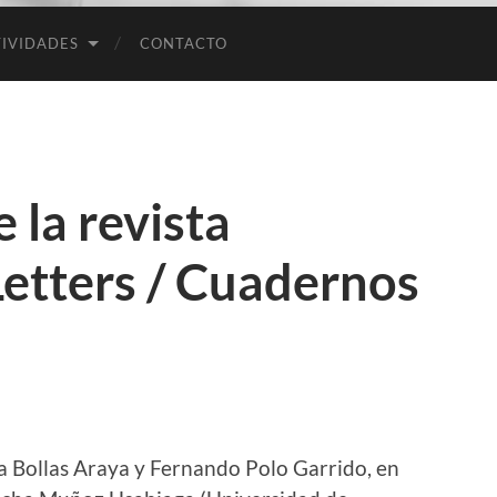
Empresas
IVIDADES
CONTACTO
e la revista
tters / Cuadernos
 Bollas Araya y Fernando Polo Garrido, en