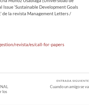
ancha Muñoz Usabiaga (Universidad de
ial Issue ‘Sustainable Development Goals
 de la revista Management Letters /
stion/revista/es/call-for-papers
ENTRADA SIGUIENTE
ONAL
Cuando un amigo se va
r los